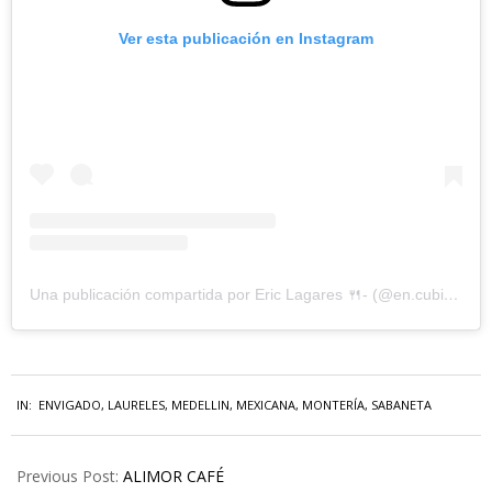
Ver esta publicación en Instagram
Una publicación compartida por Eric Lagares 🍴- (@en.cubiertos)
IN:
ENVIGADO
,
LAURELES
,
MEDELLIN
,
MEXICANA
,
MONTERÍA
,
SABANETA
Previous Post:
ALIMOR CAFÉ