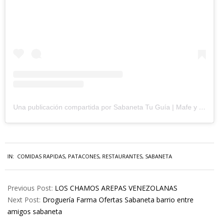
Una publicación compartida por Sabaneta Tu Guía | Mafe y Nacho (@sabanetateguia)
IN:
COMIDAS RAPIDAS
,
PATACONES
,
RESTAURANTES
,
SABANETA
Previous Post:
LOS CHAMOS AREPAS VENEZOLANAS
Next Post:
Droguería Farma Ofertas Sabaneta barrio entre
amigos sabaneta