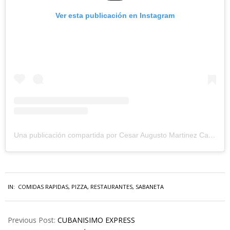
Ver esta publicación en Instagram
Una publicación compartida por Cesar Augusto Martinez Cano/ Foodies-Viajeros (@descubriendosaborescol)
IN:
COMIDAS RAPIDAS
,
PIZZA
,
RESTAURANTES
,
SABANETA
Previous Post:
CUBANISIMO EXPRESS