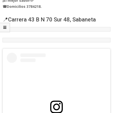
¡El mejor sabor!✨
☎Domicilios 3784218.
📍Carrera 43 B N 70 Sur 48, Sabaneta